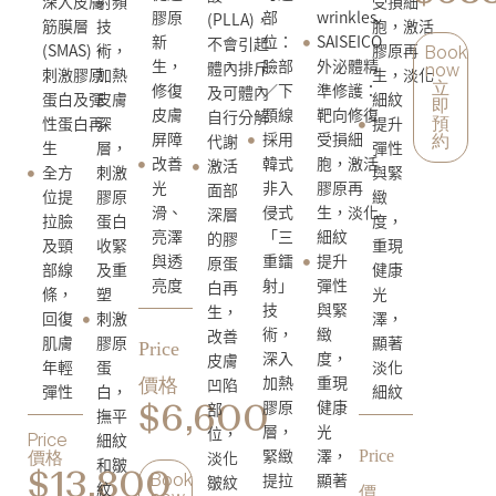
深入皮膚
受損細
射頻
部
wrinkles.
膠原
(PLLA)，
筋膜層
胞，激活
技
位：
SAISEICO
新
不會引起
(SMAS)，
膠原再
術，
Book
臉部
外泌體精
生，
體內排斥
now
刺激膠原
生，淡化
加熱
／下
準修護：
修復
立
及可體內
蛋白及彈
細紋
皮膚
即
顎線
靶向修復
皮膚
自行分解
性蛋白再
提升
深
預
採用
受損細
屏障
代謝
約
生
彈性
層，
韓式
胞，激活
改善
激活
全方
與緊
刺激
非入
膠原再
光
面部
位提
緻
膠原
侵式
生，淡化
滑、
深層
拉臉
度，
蛋白
「三
細紋
亮澤
的膠
及頸
重現
收緊
重鐳
提升
與透
原蛋
部線
健康
及重
射」
彈性
亮度
白再
條，
光
塑
技
與緊
生，
回復
澤，
刺激
術，
緻
改善
肌膚
顯著
膠原
Price
深入
度，
皮膚
年輕
淡化
蛋
加熱
重現
凹陷
價格
彈性
細紋
白，
膠原
健康
部
撫平
$6,600
層，
光
位，
細紋
Price
緊緻
澤，
淡化
Price
價格
和皺
提拉
顯著
$13,800
皺紋
Book
紋
價