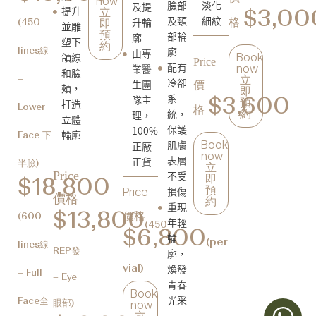
now
臉部
淡化
及提
提升
立
$3,00
及頸
細紋
升輪
格
(450
即
並雕
部輪
預
廓
塑下
約
廓
由專
lines線
頜線
Book
Price
配有
業醫
now
和臉
–
立
冷卻
生團
價
頰，
即
系
隊主
$3,600
打造
預
Lower
格
統，
理，
約
立體
保護
100%
輪廓
Face 下
肌膚
正廠
Book
now
表層
正貨
半臉)
立
不受
Price
即
$18,800
損傷
預
Price
價格
約
重現
價格
$13,800
(600
年輕
(450
$6,800
輪
(per
lines線
廓，
REP發
煥發
vial)
– Full
– Eye
青春
Book
光采
Face全
眼部)
now