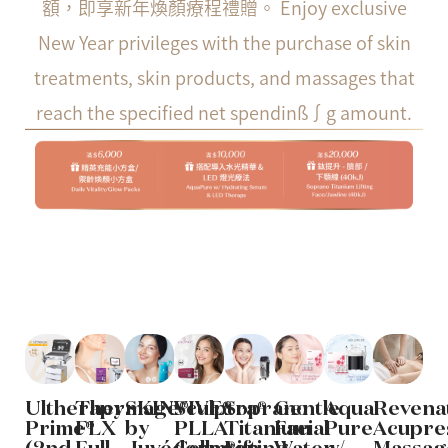
額，即享新年煥顏療程禮贈。 Enjoy exclusive
New Year privileges with the purchase of skin
treatments, skin products, and massages that
reach the specified net spendinß∫g amount.
Ultherapy
Sculptra®
Soprano
Gentle
Aqua
Revena
Thermage®
SKINVIVE®
Prime®
PLLA
Titanium
Facial
Pure
Acupre
FLX
by