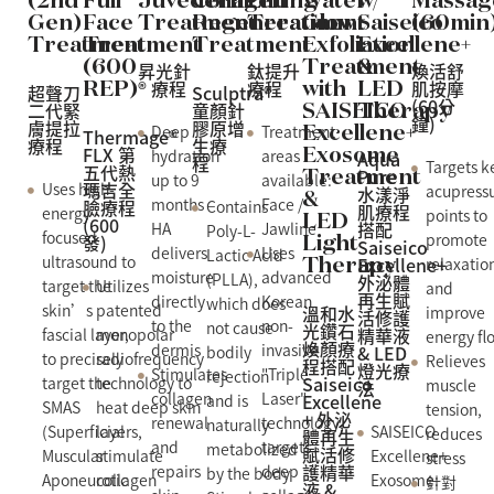
(2nd
Collagen
Lifting
Water
w/
Massag
Full
Juvéderm®
Gen)
Regeneration
Treatment
Glow
Saiseico
(60min
Face
Treatment
Treatment
Treatment
Exfoliation
Excellene+
Treatment
Treatment
&
(600
鈦提升
煥活舒
昇光針
療程
肌按摩
® 療程
with
LED
REP)
超聲刀
Sculptra®
(60分
二代緊
童顏針
SAISEICO
Therapy
鐘)
膚提拉
膠原增
Treatment
Deep
Excellene+
Thermage®
療程
生療
FLX 第
areas
Exosome
hydration
Aqua
程
Targets k
五代熱
Pure
Treatment
available:
up to 9
瑪吉全
Uses high-
acupress
水漾淨
&
Face /
months –
臉療程
Contains
肌療程
energy
points to
LED
(600
搭配
Jawline
HA
Poly-L-
focused
promote
發)
Light
Saiseico
Uses
delivers
Lactic Acid
ultrasound to
Excellene+
relaxatio
Therapy
advanced
moisture
(PLLA),
外泌體
target the
Utilizes
and
再生賦
Korean
directly
which does
skin’s
patented
溫和水
improve
活修護
non-
to the
not cause
光鑽石
精華液
fascial layer,
monopolar
energy f
煥顏療
invasive
dermis
& LED
bodily
to precisely
radiofrequency
Relieves
程搭配
燈光療
"Triple
Stimulates
rejection
Saiseico
target the
technology to
muscle
法
Laser"
collagen
Excellene
and is
SMAS
heat deep skin
tension,
+ 外泌
technology,
renewal
naturally
(Superficial
SAISEICO
layers,
reduces
體再生
targets
and
metabolized
賦活修
Muscular
Excellene+
stimulate
stress
護精華
deep
repairs
by the body
Aponeurotic
Exosome:
collagen
針對
液 &