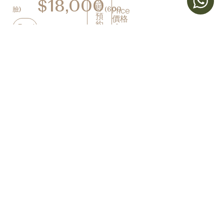
立
$18,000
即
臉)
(600
Price
預
價格
約
Book
$6,600
REP發
now
立
– Face
即
(60 kJ
預
臉部)
約
Face +
Jawline
Book
臉及下
now
立
即
顎線)
預
約
Book
now
立
即
預
約