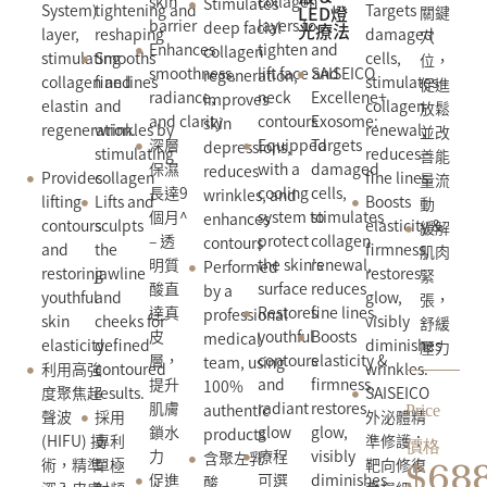
collagen
skin
Stimulates
System)
Targets
tightening and
LED燈
關鍵
layers to
barrier
deep facial
光療法
layer,
damaged
reshaping
穴
tighten and
Enhances
collagen
stimulating
cells,
Smooths
位，
lift face and
SAISEICO
smoothness,
regeneration,
collagen and
stimulates
fine lines
促進
neck
Excellene+
radiance,
improves
elastin
collagen
and
放鬆
contours
Exosome:
and clarity
skin
regeneration.
renewal,
wrinkles by
並改
Equipped
Targets
深層
depressions,
reduces
stimulating
善能
with a
damaged
保濕
reduces
Provides
fine lines.
collagen
量流
cooling
cells,
長達9
wrinkles, and
lifting
Boosts
Lifts and
動
system to
stimulates
個月^
enhances
contours
elasticity &
sculpts
緩解
protect
collagen
– 透
contours
and
firmness,
the
肌肉
the skin's
renewal,
明質
Performed
restoring
restores
jawline
緊
surface
reduces
酸直
by a
youthful
glow,
and
張，
Restores
fine lines.
達真
professional
skin
visibly
cheeks for
舒緩
youthful
Boosts
皮
medical
elasticity.
diminishes
defined
壓力
contours
elasticity &
層，
team, using
利用高強
wrinkles.
contoured
and
firmness,
提升
100%
度聚焦超
SAISEICO
results.
radiant
restores
肌膚
authentic
Price
聲波
外泌體精
採用
glow
glow,
鎖水
products
(HIFU) 技
準修護：
專利
價格
療程
visibly
力
含聚左乳
術，精準
靶向修復
單極
$68
可選
diminishes
促進
酸