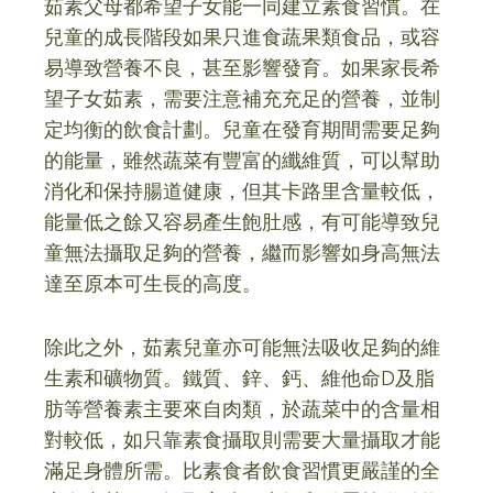
茹素父母都希望子女能一同建立素食習慣。在
兒童的成長階段如果只進食蔬果類食品，或容
易導致營養不良，甚至影響發育。如果家長希
望子女茹素，需要注意補充充足的營養，並制
定均衡的飲食計劃。兒童在發育期間需要足夠
的能量，雖然蔬菜有豐富的纖維質，可以幫助
消化和保持腸道健康，但其卡路里含量較低，
能量低之餘又容易產生飽肚感，有可能導致兒
童無法攝取足夠的營養，繼而影響如身高無法
達至原本可生長的高度。
除此之外，茹素兒童亦可能無法吸收足夠的維
生素和礦物質。鐵質、鋅、鈣、維他命D及脂
肪等營養素主要來自肉類，於蔬菜中的含量相
對較低，如只靠素食攝取則需要大量攝取才能
滿足身體所需。比素食者飲食習慣更嚴謹的全