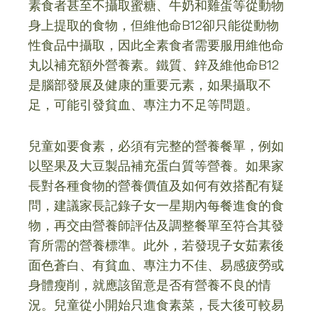
素食者甚至不攝取蜜糖、牛奶和雞蛋等從動物
身上提取的食物，但維他命B12卻只能從動物
性食品中攝取，因此全素食者需要服用維他命
丸以補充額外營養素。鐵質、鋅及維他命B12
是腦部發展及健康的重要元素，如果攝取不
足，可能引發貧血、專注力不足等問題。
兒童如要食素，必須有完整的營養餐單，例如
以堅果及大豆製品補充蛋白質等營養。如果家
長對各種食物的營養價值及如何有效搭配有疑
問，建議家長記錄子女一星期內每餐進食的食
物，再交由營養師評估及調整餐單至符合其發
育所需的營養標準。此外，若發現子女茹素後
面色蒼白、有貧血、專注力不佳、易感疲勞或
身體瘦削，就應該留意是否有營養不良的情
況。兒童從小開始只進食素菜，長大後可較易