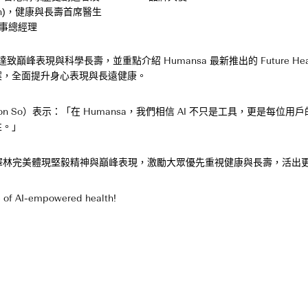
Chan)，健康與長壽首席醫生
港董事總經理
致巔峰表現與科學長壽，並重點介紹 Humansa 最新推出的 Future Hea
案，全面提升身心表現與長遠健康。
（Don So）表示：「在 Humansa，我們相信 AI 不只是工具，更是
性。」
使，黃澤林完美體現堅毅精神與巔峰表現，激勵大眾優先重視健康與長壽，活
re of AI-empowered health!