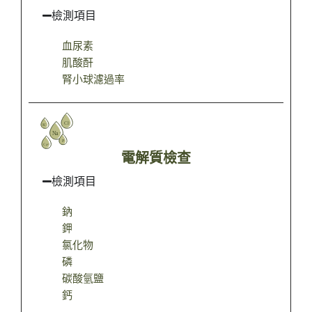
檢測項目
血尿素
肌酸酐
腎小球濾過率
電解質檢查
檢測項目
鈉
鉀
氯化物
磷
碳酸氫鹽
鈣