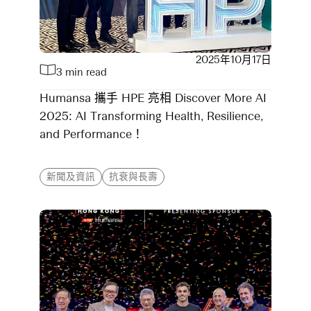
2025年10月17日
3 min read
Humansa 攜手 HPE 亮相 Discover More AI
2025: AI Transforming Health, Resilience,
and Performance！
新聞及資訊
抗衰與長壽