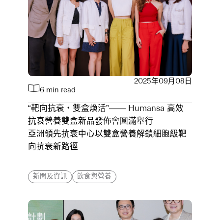
2025年09月08日
6 min read
“靶向抗衰・雙盒煥活”—— Humansa 高效
抗衰營養雙盒新品發佈會圓滿舉行
亞洲領先抗衰中心以雙盒營養解鎖細胞級靶
向抗衰新路徑
新聞及資訊
飲食與營養