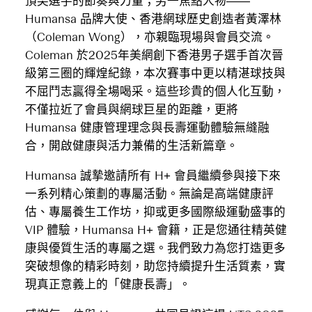
頂尖選手的節奏與力量；另一焦點人物——
Humansa 品牌大使、香港網球歷史創造者黃澤林
（Coleman Wong），亦親臨現場與會員交流。
Coleman 於2025年美網創下香港男子選手首次晉
級第三圈的輝煌紀錄，本次賽事中更以精湛球技與
不屈鬥志贏得全場喝采。這些珍貴的個人化互動，
不僅拉近了會員與網球巨星的距離，更將
Humansa 健康管理理念與長壽運動體驗無縫融
合，開啟健康與活力兼備的生活新篇章。
Humansa 誠摯邀請所有 H+ 會員繼續參與接下來
一系列精心策劃的專屬活動。無論是高端健康評
估、專屬養生工作坊，抑或更多國際級運動盛事的
VIP 體驗，Humansa H+ 會籍，正是您通往精英健
康與優質生活的專屬之選。我們致力為您打造更多
突破想像的精彩時刻，助您持續提升生活質素，實
現真正意義上的「健康長壽」。