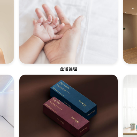
體面
我們的物理治療師及私人教練團隊為顧客訂
全
立專屬及高效的體能訓練計劃
產後護理
專
助不
全天候一對一母嬰護理師，讓產後媽媽調養
團
身心，建立母嬰親密連結