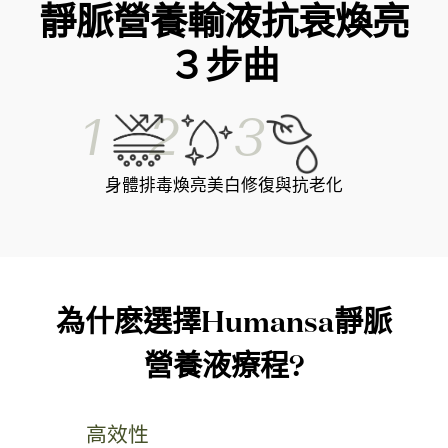
靜脈營養輸液抗衰煥亮
３步曲
1
2
3
身體排毒
煥亮美白
修復與抗老化
為什麽選擇Humansa靜脈
營養液療程?
高效性