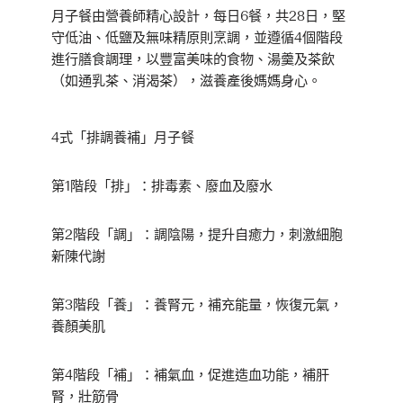
月子餐由營養師精心設計，每日6餐，共28日，堅
守低油、低鹽及無味精原則烹調，並遵循4個階段
進行膳食調理，以豐富美味的食物、湯羹及茶飲
（如通乳茶、消渴茶），滋養產後媽媽身心。
4式「排調養補」月子餐
第1階段「排」：排毒素、廢血及廢水
第2階段「調」：調陰陽，提升自癒力，刺激細胞
新陳代謝
第3階段「養」：養腎元，補充能量，恢復元氣，
養顏美肌
第4階段「補」：補氣血，促進造血功能，補肝
腎，壯筋骨