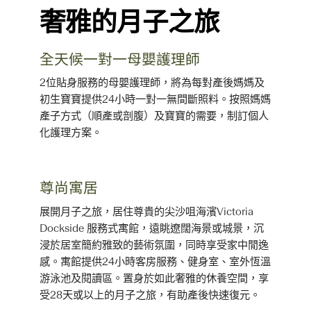
奢雅的月子之旅
全天候一對一母嬰護理師
2位貼身服務的母嬰護理師，將為每對產後媽媽及
初生寶寶提供24小時一對一無間斷照料。按照媽媽
產子方式（順產或剖腹）及寶寶的需要，制訂個人
化護理方案。
尊尚寓居
展開月子之旅，居住尊貴的尖沙咀海濱Victoria
Dockside 服務式寓館，遠眺遼闊海景或城景，沉
浸於居室簡約雅致的藝術氛圍，同時享受家中閒逸
感。寓館提供24小時客房服務、健身室、室外恆溫
游泳池及閱讀區。置身於如此奢雅的休養空間，享
受28天或以上的月子之旅，有助產後快速復元。