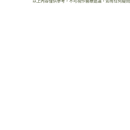
以上內容僅供參考，不可視作醫療建議，如有任何疑問
立即預約
Humansa 旗艦店 | 維港文