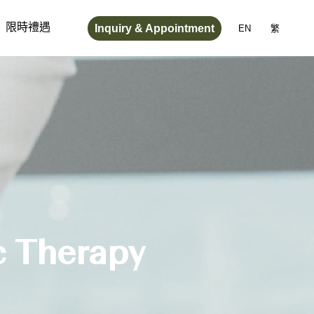
Inquiry & Appointment
限時禮遇
EN
繁
c Therapy