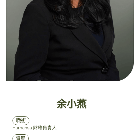
余小燕​
職銜
Humansa 財務負責人
資歷