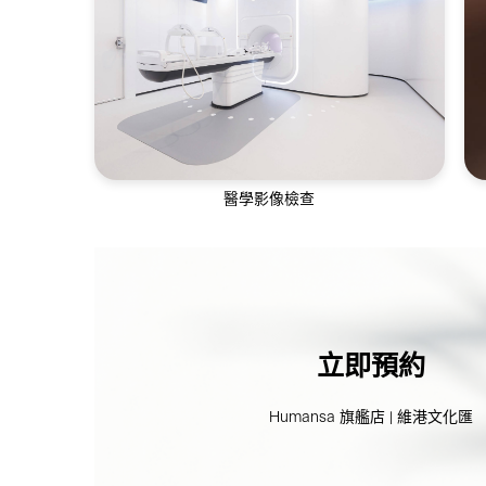
通過全方位的皮膚評估及美容護理，幫助不
同年齡層解決皮膚問題
醫學影像檢查
醫學影像服務包括超聲波、乳房造影、電腦
斷層掃描等
立即預約
Humansa 旗艦店 | 維港文化匯