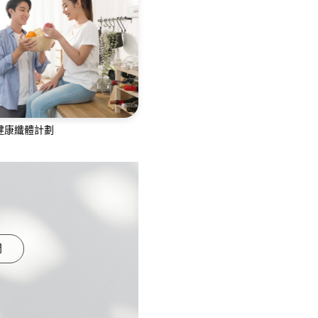
鏡、大腸鏡、膀胱鏡、乙狀
結腸鏡檢查
健康纖體計劃
隊為您提供360度專業的綜
計劃，融合您的生活
們