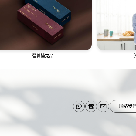
全天候一對一母嬰護理師，讓產後媽媽調養
團隊為您提供胃
身心，建立母嬰親密連結
營養補充品
營養補充品成分天然，由獲藥品認證的廠商
跨科健康管理團
生產，全面照顧您的日常所需
合纖體
聯絡我