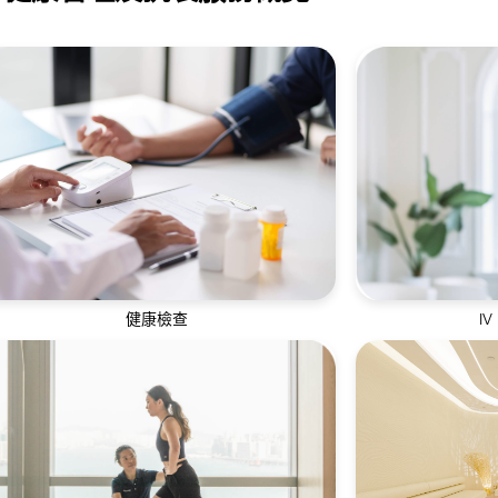
健康檢查
IV
定期進行身體檢查有助了解個人身體狀況並
通過靜脈輸液方
發現潛在的健康問題
進吸收效