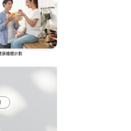
鏡、大腸鏡、膀胱鏡、乙狀
結腸鏡檢查
健康纖體計劃
隊為您提供360度專業的綜
計劃，融合您的生活
們