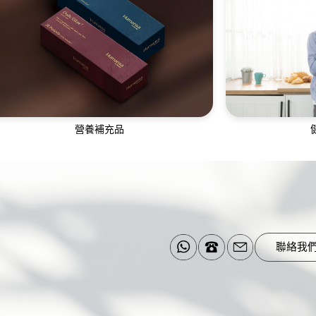
全天候一對一母嬰護理師，讓產後媽媽調養
團隊為您提供胃
身心，建立母嬰親密連結
營養補充品
營養補充品成分天然，由獲藥品認證的廠商
跨科健康管理團
生產，全面照顧您的日常所需
合纖體
聯絡我