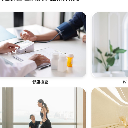
健康檢查
IV
定期進行身體檢查有助了解個人身體狀況並
通過靜脈輸液方
發現潛在的健康問題
進吸收效