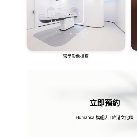
通過全方位的皮膚評估及美容護理，幫助不
同年齡層解決皮膚問題
醫學影像檢查
醫學影像服務包括超聲波、乳房造影、電腦
斷層掃描等
立即預約
Humansa 旗艦店 | 維港文化匯