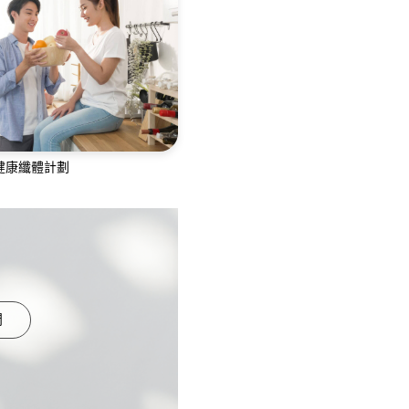
鏡、大腸鏡、膀胱鏡、乙狀
結腸鏡檢查
健康纖體計劃
隊為您提供360度專業的綜
計劃，融合您的生活
們