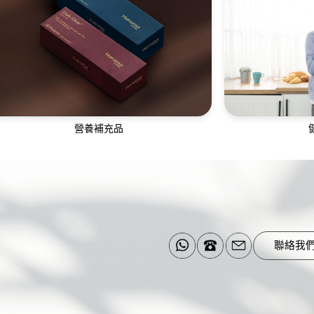
全天候一對一母嬰護理師，讓產後媽媽調養
團隊為您提供胃
身心，建立母嬰親密連結
營養補充品
營養補充品成分天然，由獲藥品認證的廠商
跨科健康管理團
生產，全面照顧您的日常所需
合纖體
聯絡我