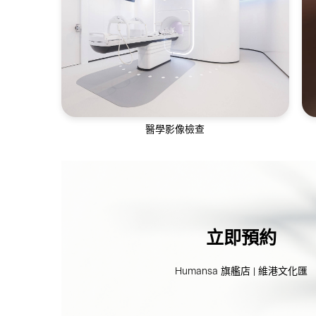
通過全方位的皮膚評估及美容護理，幫助不
同年齡層解決皮膚問題
醫學影像檢查
醫學影像服務包括超聲波、乳房造影、電腦
斷層掃描等
立即預約
Humansa 旗艦店 | 維港文化匯