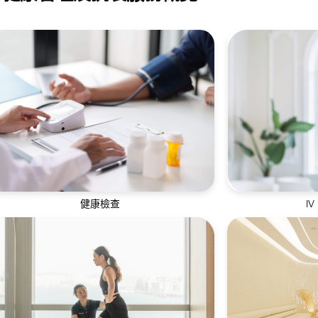
健康檢查
IV
定期進行身體檢查有助了解個人身體狀況並
通過靜脈輸液方
發現潛在的健康問題
進吸收效