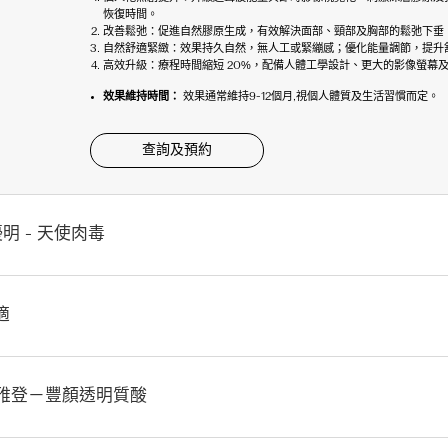
恢復時間。
改善鬆弛：促進自然膠原生成，有效解決面部、頸部及胸部的鬆弛下垂
自然舒適緊緻：效果持久自然，無人工或緊繃感；優化能量調節，提升舒適度，
高效升級：療程時間縮短 20%，配備人體工學設計、更大的影像螢幕
效果維持時間：
效果通常維持9-12個月,視個人體質及生活習慣而定。
查詢及預約
優明 - 天使肉毒
適
®喬雅登－豐顏透明質酸