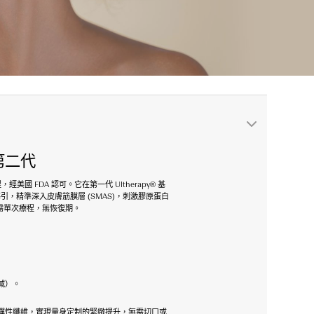
刀第二代
經美國 FDA 認可。它在第一代 Ultherapy® 基
引，精準深入皮膚筋膜層 (SMAS)，刺激膠原蛋白
需單次療程，無恢復期。
域）。
彈性纖維，實現量身定制的緊緻提升，無需切口或