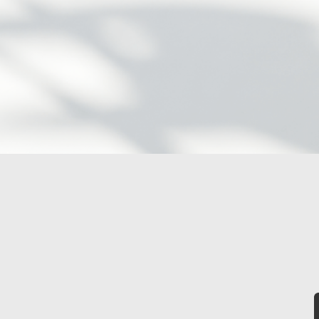
產地：
瑞士
平滑深层皱纹，塑造年轻外观
適用部位：
Dynamic facial areas such as lips, nasolabial folds, perio
持久稳定的效果
推出時間：
2003
效果維持時間：
the effect lasts for 6 months or even more than 1 
lifestyle.
主要功效：
適用部位：
深層皺紋部位，如太陽穴、蘋果肌，及下颌线塑形
產地：
盧森堡
深层填充与面部塑形
效果維持時間：
效果可维持１年甚至1.5年。視個人體質及生活習慣而
突出下頜線和顴骨輪廓
推出時間：
2012
平滑深层皱纹，塑造年轻外观
主要功效：
填充手部流失體積，減少靜脈突顯和皺紋
抗衰老與皺紋修復
面部輪廓塑形
適用部位：
深層皺紋部位，如太陽穴、蘋果肌，及下颌线塑形
深層補水與保濕，改善膚質與光澤
效果維持時間：
效果可維持18個月。視個人體質及生活習慣而定
改善複製，刺激皮膚膠原蛋再成
適用部位：
深層皺紋部位，如太陽穴、蘋果肌，及下颌线塑形
效果維持時間：
建議每三星期進行療程一次，連續三次療程。視個人體