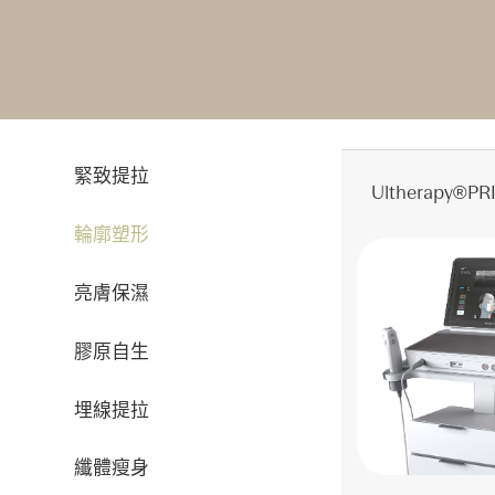
緊致提拉
Ultherapy®
輪廓塑形
亮膚保濕
膠原自生
埋線提拉
纖體瘦身