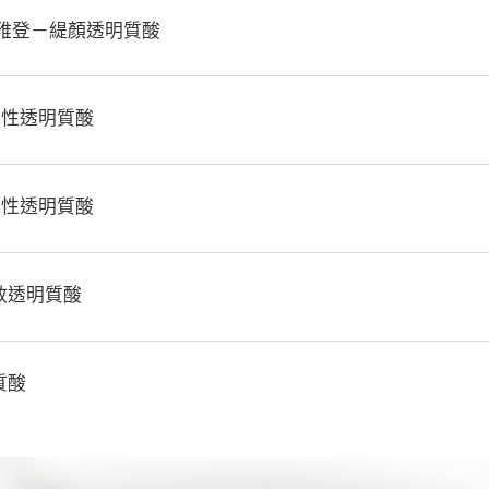
產地：
德國
®喬雅登－緹顏透明質酸
推出時間：
2010
主要功效：
儀器產地：
美國
純淨配方：
Free of complex proteins, ensuring stable and safe resul
自然效果：
放鬆肌肉的同時保留自然表情，打造柔和美感。
推出時間：
1989
高安全性：
Undergoes a rigorous purification process, making it suit
 彈性透明質酸
主要功效：
效果集中，適合精細部位的靶向治療。
適用部位：
放鬆咀嚼肌，提升面部輪廓，打造瘦面效果。
臉部：
Forehead lines, frown lines, crow’s feet, and nasolabial fold
縮小腿部肌肉，達到瘦腿效果
下巴及頸部：
Slims the face and improves chin dimpling and neck 
推出時間：
2013
Reduces sweating by up to 83% for 7 months for underarm treatme
腿部：
縮小腿部肌肉，修飾腿部線條
 彈性透明質酸
適用部位：
Cheeks, chin, jawline
腋下：
Reduces excessive sweating.
適用部位：
Face, neck and specific body parts.
效果維持時間：
Results typically appear within 3 to 5 days and can
效果維持時間：
Results typically appear within 7 to 14 days and la
physiology and lifestyle.
推出時間：
2014
physiology and lifestyle.
長效透明質酸
適用部位：
法令紋、唇部、木偶紋
產地：
瑞士
推出時間：
2016
質酸
產地：
瑞士
主要功效：
撫平中度皺紋和細紋
推出時間：
2018
保持自然面部表情
主要功效：
為動態區域提供彈性和韌性
深层填充与面部塑形
效果持久且自然
强化下颌线轮廓