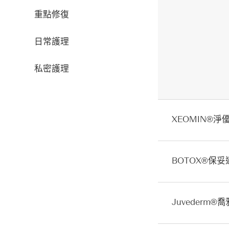
重點修復
日常護理
私密護理
XEOMIN®淨
BOTOX®保妥
Juvéderm