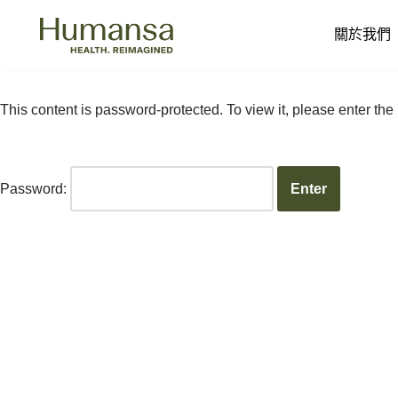
關於我們
Skip
to
content
This content is password-protected. To view it, please enter th
Password: