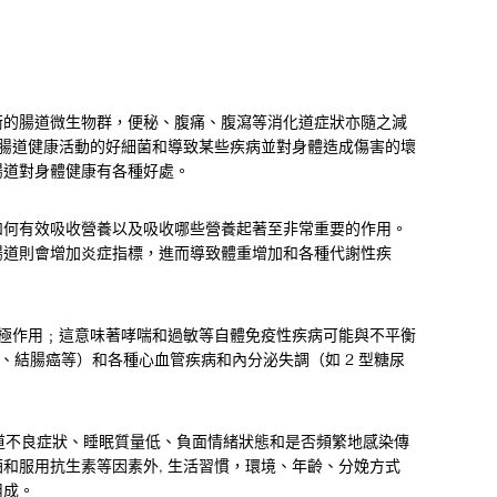
衡的腸道微生物群，便秘、腹痛、腹瀉等消化道症狀亦隨之減
和腸道健康活動的好細菌和導致某些疾病並對身體造成傷害的壞
腸道對身體健康有各種好處。
如何有效吸收營養以及吸收哪些營養起著至非常重要的作用。
腸道則會增加炎症指標，進而導致體重增加和各種代謝性疾
積極作用﹔這意味著哮喘和過敏等自體免疫性疾病可能與不平衡
癌、結腸癌等）和各種心血管疾病和內分泌失調（如 2 型糖尿
化道不良症狀、睡眠質量低、負面情緒狀態和是否頻繁地感染傳
和服用抗生素等因素外, 生活習慣，環境、年齡、分娩方式
組成。