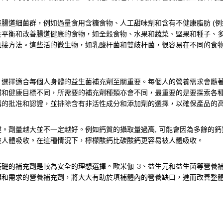
腸道細菌群，例如過量食用含糖食物、人工甜味劑和含有不健康脂肪 (例
於平衡和改善腸道健康的食物，如全穀食物、水果和蔬菜、堅果和種子、
直接方法。這些活的微生物，如乳酸杆菌和雙歧杆菌，很容易在不同的食
，選擇適合每個人身體的益生菌補充劑至關重要。每個人的營養需求會隨
慣和健康目標不同，所需要的補充劑種類亦會不同，最重要的是要探索各
構的批准和認證，並排除含有非活性成分和添加劑的選擇，以確保產品的
。劑量越大並不一定越好。例如鈣質的攝取量過高, 可能會因為多餘的
被人體吸收。在這種情況下，檸檬酸鈣比碳酸鈣更容易被人體吸收。
基礎的補充劑是較為安全的理想選擇。歐米伽-3、益生元和益生菌等營養
標和需求的營養補充劑，將大大有助於填補體內的營養缺口，進而改善整