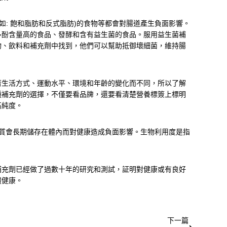
如: 飽和脂肪和反式脂肪)的食物等都會對腸道產生負面影響。
多酚含量高的食品、發酵和含有益生菌的食品。服用益生菌補
物、飲料和補充劑中找到，他們可以幫助抵御壞細菌，維持腸
著生活方式、運動水平、環境和年齡的變化而不同，所以了解
種補充劑的選擇，不僅要看品牌，還要看清楚營養標簽上標明
高純度。
鈣質會長期儲存在體內而對健康造成負面影響。生物利用度是指
補充劑已經做了過數十年的研究和測試，証明對健康或有良好
體健康。
下一篇