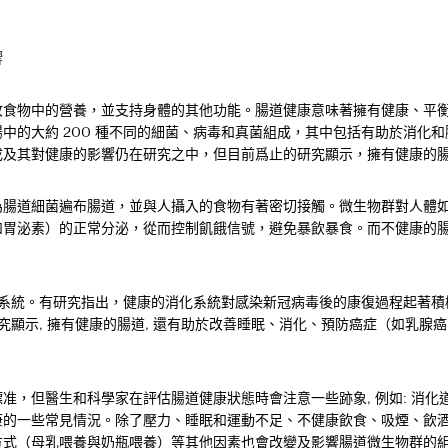
響
收食物中的營養，並支持身體的其他功能。腸道健康意味著擁有健康、平
中的大約 200 種不同的細菌、病毒和真菌組成，其中包括有助於消化
成及其對健康的影響仍在研究之中，但目前爲止的研究顯示，擁有健康的
為腸道細菌遍布腸道，並與人攝入的食物有著密切接觸。微生物群對人體
如胃泌素）的正常分泌，從而控制飢餓信號，避免暴飲暴食。而不健康的
疫系統。有研究指出，健康的消化系統對感染新冠病毒後的康復過程起著
研究顯示, 擁有健康的腸道, 還有助於改善睡眠、消化、預防癌症（如乳腺
准，但醫生和科學家在評估腸道健康狀態時會注意一些跡象, 例如: 消
的一些常見情況。除了壓力、睡眠和運動不足、不健康飲食、吸煙、飲酒
方式（母乳喂養與奶瓶喂養）等其他因素也會改變及影響腸道微生物群的